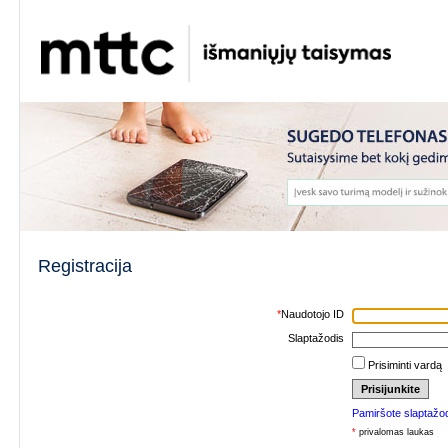
Registracija
*
Naudotojo ID
Slaptažodis
Prisiminti vardą
Pamiršote slaptažod
*
privalomas laukas