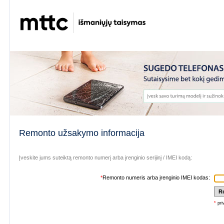
Remonto užsakymo informacija
Įveskite jums suteiktą remonto numerį arba įrenginio serijinį / IMEI kodą:
*
Remonto numeris arba įrenginio IMEI kodas:
*
pri