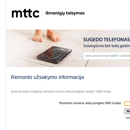
Remonto užsakymo informacija
Įveskite jums suteiktą remonto numerį arba įrenginio serijinį / IMEI kodą:
*
Remonto numeris arba įrenginio IMEI kodas:
*
pri